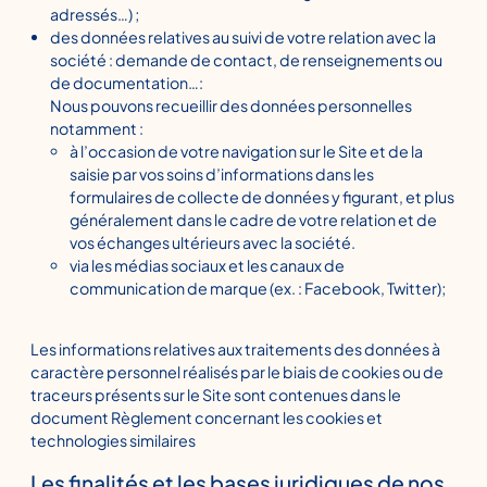
adressés…) ;
des données relatives au suivi de votre relation avec la
société : demande de contact, de renseignements ou
de documentation…:
Nous pouvons recueillir des données personnelles
notamment :
à l’occasion de votre navigation sur le Site et de la
saisie par vos soins d’informations dans les
formulaires de collecte de données y figurant, et plus
généralement dans le cadre de votre relation et de
vos échanges ultérieurs avec la société.
via les médias sociaux et les canaux de
communication de marque (ex. : Facebook, Twitter);
Les informations relatives aux traitements des données à
caractère personnel réalisés par le biais de cookies ou de
traceurs présents sur le Site sont contenues dans le
document Règlement concernant les cookies et
technologies similaires
Les finalités et les bases juridiques de nos