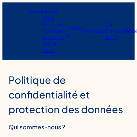
Aller
au
Formations IA
contenu
Offre
Entreprise
Qui
Conseil
Formations
Formateurs
sommes-
Témoi
IA
par métier
nous ?
AI Agent
Maker
Politique de
confidentialité et
protection des données
Qui sommes-nous ?